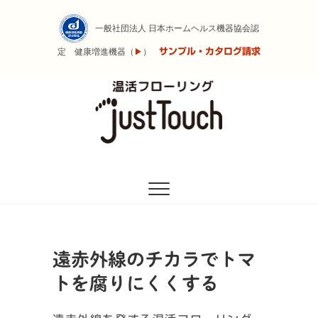
Skip
to
一般社団法人 日本ホームヘルス機器協会認
content
サンプル・カタログ請求
定 健康増進機器（
▶
）
遠赤外線の力で体を温めるフローリング
温活フローリング
Just Touch
遠赤外線のチカラでトマ
トを腐りにくくする