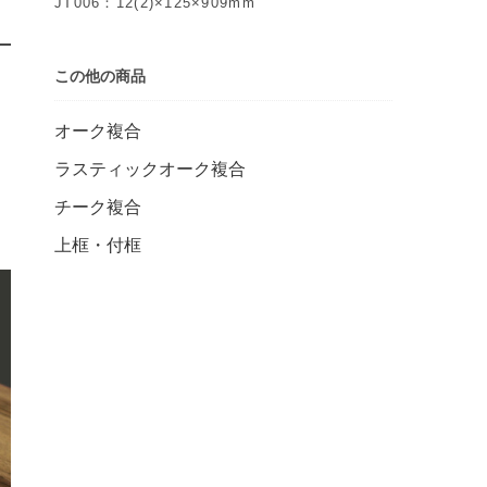
JT006：12(2)×125×909mm
この他の商品
オーク複合
ラスティックオーク複合
チーク複合
上框・付框