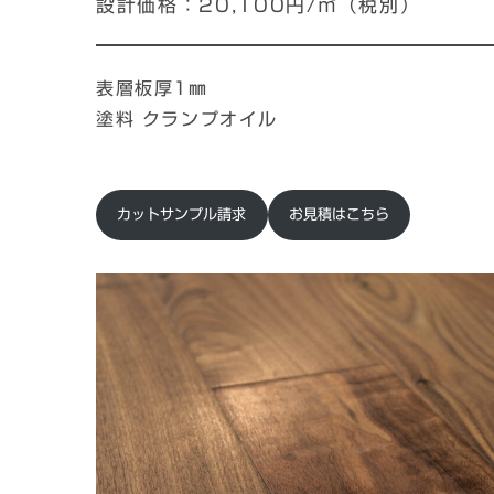
設計価格：20,100円/㎡（税別）
表層板厚1㎜
塗料 クランプオイル
カットサンプル請求
お見積はこちら