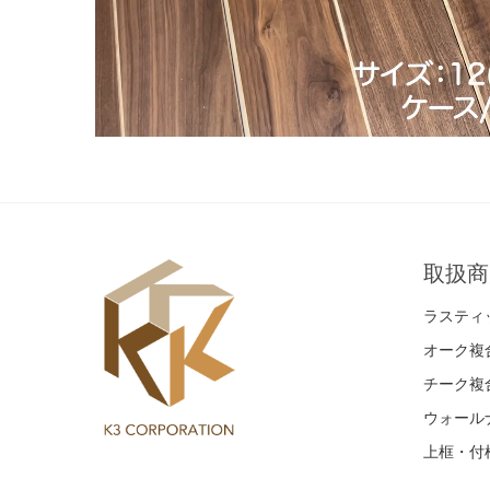
取扱商
ラスティ
オーク複
チーク複
ウォール
上框・付