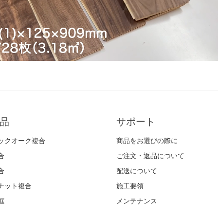
品
サポート
ックオーク複合
商品をお選びの際に
合
ご注文・返品について
合
配送について
ナット複合
施工要領
框
メンテナンス