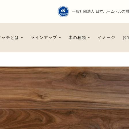
一般社団法人 日本ホームヘルス
ング Just Touch
ーリング
タッチとは
ラインアップ
木の種類
イメージ
お