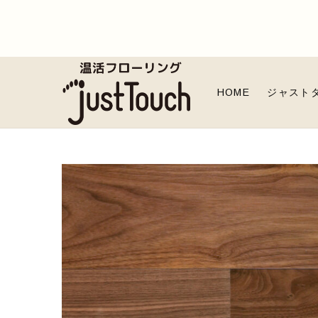
Skip
to
content
温活フローリ
遠赤外線の力で体を温めるフロ
HOME
ジャスト