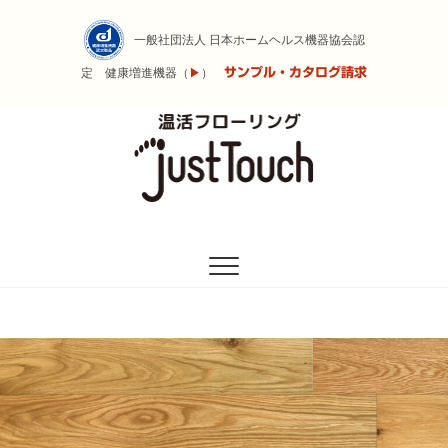
Skip
to
一般社団法人 日本ホームヘルス機器協会認
content
サンプル・カタログ請求
定 健康増進機器（
▶
）
遠赤外線の力で体を温めるフローリング
温活フローリング
Just Touch