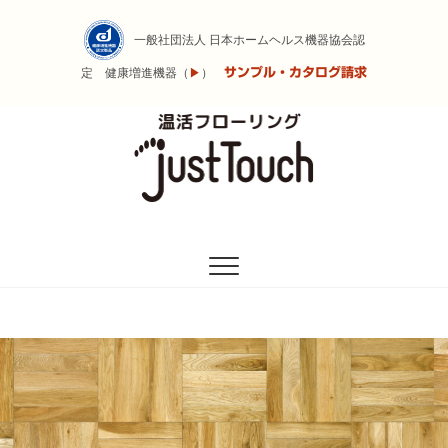
Skip
to
一般社団法人 日本ホームヘルス機器協会認
content
サンプル・カタログ請求
定 健康増進機器（
▶
）
遠赤外線の力で体を温めるフローリング
温活フローリング
Just Touch